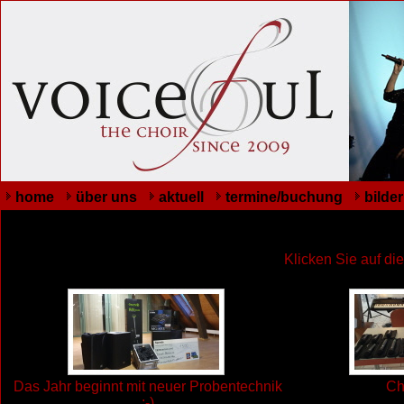
home
über uns
aktuell
termine/buchung
bilder
Klicken Sie auf di
Das Jahr beginnt mit neuer Probentechnik
Ch
:-)